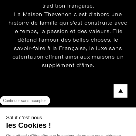
tradition française.
La Maison Thevenon c’est d’abord une
histoire de famille qui s’est construite avec
le temps, la passion et des valeurs. Elle
défend l’amour des belles choses, le
savoir-faire à la Française, le luxe sans
ostentation offrant ainsi aux maisons un
supplément d’âme.
Continuer sans accepter
Mentions légales
Salut c'est nous...
Protection des données
les Cookies !
Photos, Vidéos & Catalogues
On a attendu d'être sûrs que le contenu de ce site vous intéresse