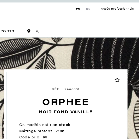
FR
EN
Accès professionnels
PPORTS
RÉF. : 2446601
ORPHEE
NOIR FOND VANILLE
Ce modèle est :
en stock
Métrage restant :
79m
Code prix :
M