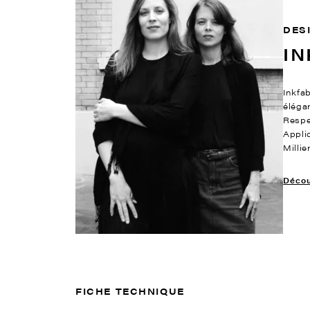
DES
IN
Inkfab
éléga
Respe
Appli
Milli
Découv
FICHE TECHNIQUE