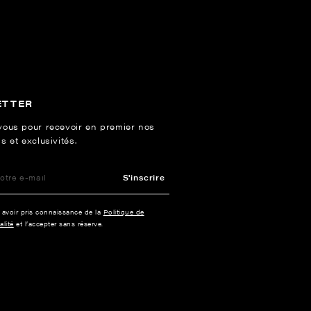
ETTER
vous pour recevoir en premier nos
s et exclusivités.
S'inscrire
e avoir pris connaissance de la
Politique de
alité
et l’accepter sans réserve.