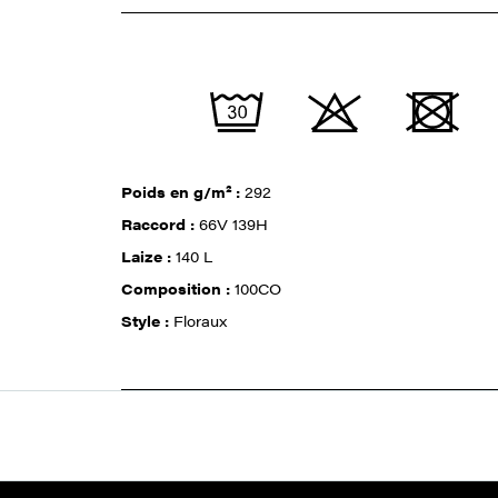
Poids en g/m² :
292
Raccord :
66V 139H
Laize :
140 L
Composition :
100CO
Style :
Floraux