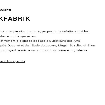
IGNER
KFABRIK
rik, duo parisien berlinois, propose des créations textiles
ntes et contemporaines.
ctivement diplômées de l’Ecole Supérieure des Arts
qués Duperré et de l’Ecole du Louvre, Magali Beaulieu et Elisa
er partagent le même amour pour l’harmonie et la justesse.
rir leurs profils