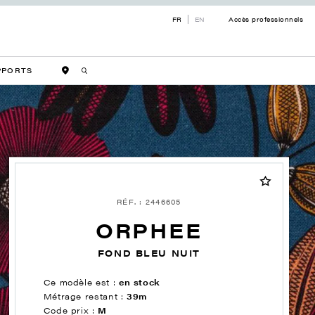
FR
EN
Accès professionnels
PPORTS
RÉF. : 2446605
ORPHEE
FOND BLEU NUIT
Ce modèle est :
en stock
Métrage restant :
39m
Code prix :
M