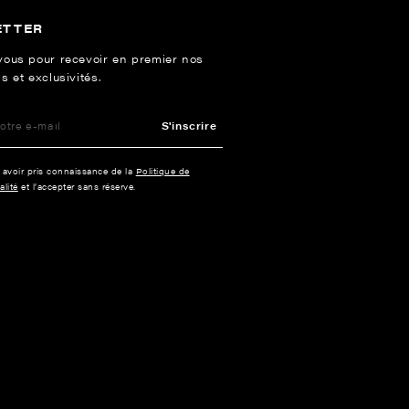
ETTER
vous pour recevoir en premier nos
s et exclusivités.
S'inscrire
e avoir pris connaissance de la
Politique de
alité
et l’accepter sans réserve.