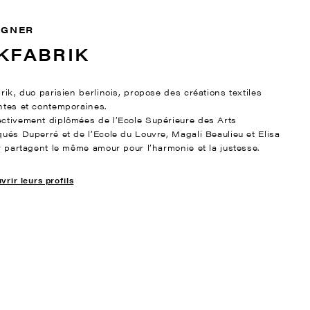
IGNER
KFABRIK
rik, duo parisien berlinois, propose des créations textiles
ntes et contemporaines.
ctivement diplômées de l’Ecole Supérieure des Arts
qués Duperré et de l’Ecole du Louvre, Magali Beaulieu et Elisa
er partagent le même amour pour l’harmonie et la justesse.
rir leurs profils