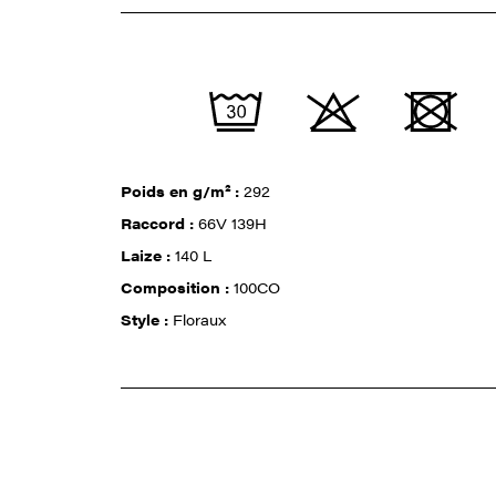
Poids en g/m² :
292
Raccord :
66V 139H
Laize :
140 L
Composition :
100CO
Style :
Floraux