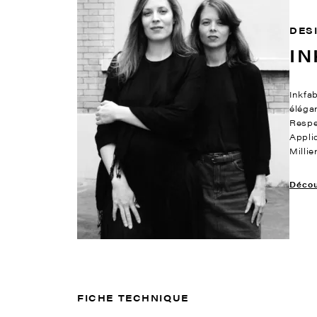
DES
IN
Inkfab
éléga
Respe
Appli
Milli
Découv
FICHE TECHNIQUE