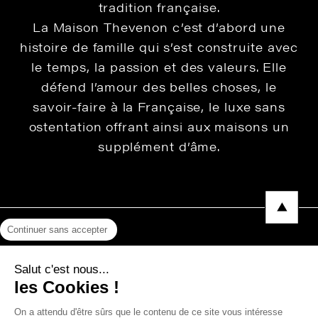
tradition française.
La Maison Thevenon c’est d’abord une
histoire de famille qui s’est construite avec
le temps, la passion et des valeurs. Elle
défend l’amour des belles choses, le
savoir-faire à la Française, le luxe sans
ostentation offrant ainsi aux maisons un
supplément d’âme.
Continuer sans accepter
Mentions légales
Salut c'est nous...
Protection des données
les Cookies !
Photos, Vidéos & Catalogues
On a attendu d'être sûrs que le contenu de ce site vous intéresse