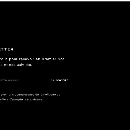
ETTER
vous pour recevoir en premier nos
s et exclusivités.
S'inscrire
e avoir pris connaissance de la
Politique de
alité
et l’accepter sans réserve.