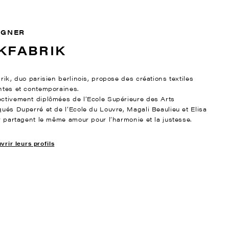
IGNER
KFABRIK
rik, duo parisien berlinois, propose des créations textiles
ntes et contemporaines.
ctivement diplômées de l’Ecole Supérieure des Arts
qués Duperré et de l’Ecole du Louvre, Magali Beaulieu et Elisa
er partagent le même amour pour l’harmonie et la justesse.
rir leurs profils