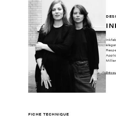
DES
IN
Inkfab
éléga
Respe
Appli
Milli
Découv
FICHE TECHNIQUE