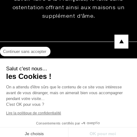
ostentation offrant ainsi aux maisons un
supplément d’âme.
Continuer sans accepter
Mentions légales
Salut c'est nous...
Protection des données
les Cookies !
Photos, Vidéos & Catalogues
On a attendu d'être sûrs que le contenu de ce site vous intéresse
avant de vous déranger, mais on aimerait bien vous accompagner
pendant votre visite...
C'est OK pour vous ?
Copyright © 2026 THEVENON
Lire la politique de confidentialité
Consentements certifiés par
Je choisis
OK pour moi