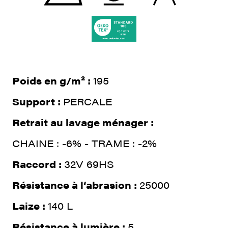
Poids en g/m² :
195
Support :
PERCALE
Retrait au lavage ménager :
CHAINE : -6% - TRAME : -2%
Raccord :
32V 69HS
Résistance à l‘abrasion :
25000
Laize :
140 L
Résistance à lumière :
5