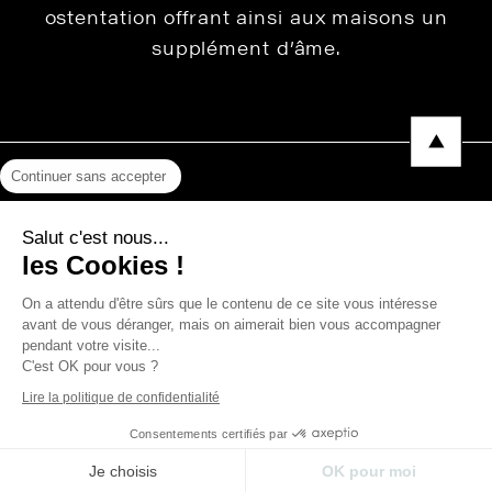
ostentation offrant ainsi aux maisons un
supplément d’âme.
Continuer sans accepter
Mentions légales
Salut c'est nous...
Protection des données
les Cookies !
Photos, Vidéos & Catalogues
On a attendu d'être sûrs que le contenu de ce site vous intéresse
avant de vous déranger, mais on aimerait bien vous accompagner
pendant votre visite...
C'est OK pour vous ?
Copyright © 2026 THEVENON
Lire la politique de confidentialité
Consentements certifiés par
Je choisis
OK pour moi