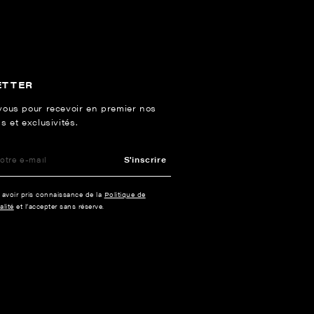
ETTER
vous pour recevoir en premier nos
s et exclusivités.
S'inscrire
e avoir pris connaissance de la
Politique de
alité
et l’accepter sans réserve.