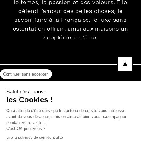
le temps, la passion et des valeurs. Elle
défend l’amour des belles choses, le
savoir-faire à la Française, le luxe sans
ostentation offrant ainsi aux maisons un
supplément d’âme.
Continuer sans accepter
Mentions légales
Salut c'est nous...
Protection des données
les Cookies !
Photos, Vidéos & Catalogues
On a attendu d'être sûrs que le contenu de ce site vous intéresse
avant de vous déranger, mais on aimerait bien vous accompagner
pendant votre visite...
C'est OK pour vous ?
Copyright © 2026 THEVENON
Lire la politique de confidentialité