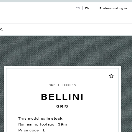
FR
EN
Professional log in
REF. : 1166614A
BELLINI
GRIS
This model is:
in stock
Remaining footage :
39m
Price code :
L