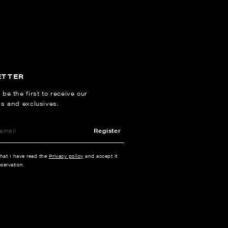
ETTER
 be the first to receive our
ns and exclusives.
Register
that I have read the
Privacy policy
and accept it
servation.