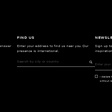
FIND US
NEWSL
 answer
Enter your address to find us near you. Our
Sign up to
presence is international.
inspiratio
I declare 
without re