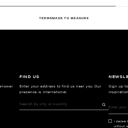
TERMS
MADE TO MEASURE
FIND US
NEWSL
 answer
Enter your address to find us near you. Our
Sign up to
presence is international.
inspiratio
I declare 
without re