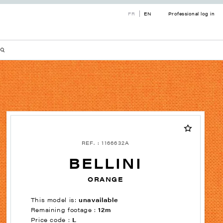
FR
EN
Professional log in
REF. : 1166632A
BELLINI
ORANGE
This model is:
unavailable
Remaining footage :
12m
Price code :
L