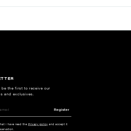
ETTER
 be the first to receive our
ns and exclusives.
Register
that I have read the
Privacy policy
and accept it
servation.