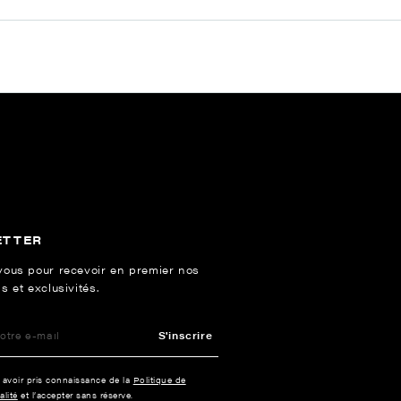
ETTER
vous pour recevoir en premier nos
s et exclusivités.
S'inscrire
e avoir pris connaissance de la
Politique de
alité
et l’accepter sans réserve.