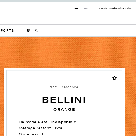
FR
EN
Accès professionnels
PPORTS
RÉF. : 1166632A
BELLINI
ORANGE
Ce modèle est :
indisponible
Métrage restant :
12m
Code prix :
L