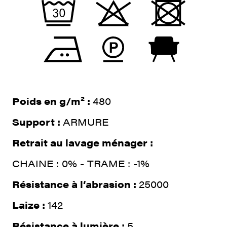
Poids en g/m² :
480
Support :
ARMURE
Retrait au lavage ménager :
CHAINE : 0% - TRAME : -1%
Résistance à l‘abrasion :
25000
Laize :
142
Résistance à lumière :
5