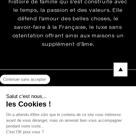
histoire de famille qui s’est construite avec
le temps, la passion et des valeurs. Elle
défend l’amour des belles choses, le
savoir-faire à la Française, le luxe sans
ostentation offrant ainsi aux maisons un
supplément d’âme.
Continuer sans accepter
Mentions légales
Salut c'est nous...
Protection des données
les Cookies !
Photos, Vidéos & Catalogues
On a attendu d'être sûrs que le contenu de ce site vous intéresse
avant de vous déranger, mais on aimerait bien vous accompagner
pendant votre visite...
C'est OK pour vous ?