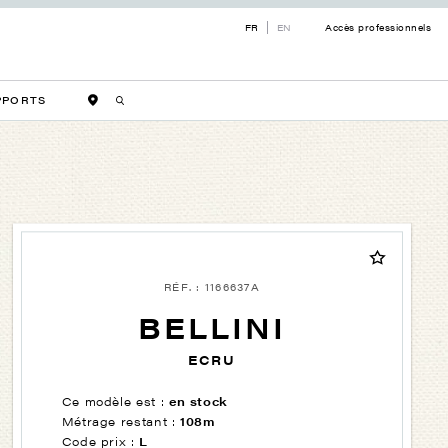
FR
EN
Accès professionnels
PPORTS
RÉF. : 1166637A
BELLINI
ECRU
Ce modèle est :
en stock
Métrage restant :
108m
Code prix :
L