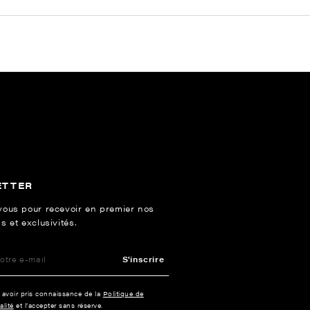
ETTER
vous pour recevoir en premier nos
s et exclusivités.
S'inscrire
e avoir pris connaissance de la
Politique de
alité
et l’accepter sans réserve.