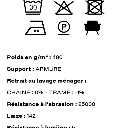
Poids en g/m² :
480
Support :
ARMURE
Retrait au lavage ménager :
CHAINE : 0% - TRAME : -1%
Résistance à l‘abrasion :
25000
Laize :
142
Résistance à lumière :
5