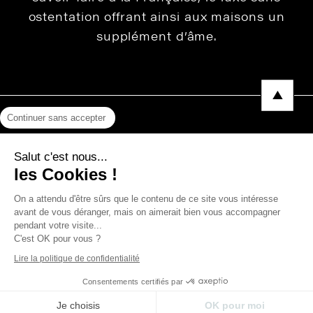
ostentation offrant ainsi aux maisons un
supplément d’âme.
Continuer sans accepter
Mentions légales
Salut c'est nous...
Protection des données
les Cookies !
Photos, Vidéos & Catalogues
On a attendu d'être sûrs que le contenu de ce site vous intéresse
avant de vous déranger, mais on aimerait bien vous accompagner
pendant votre visite...
C'est OK pour vous ?
Copyright © 2026 THEVENON
Lire la politique de confidentialité
Consentements certifiés par
Je choisis
OK pour moi