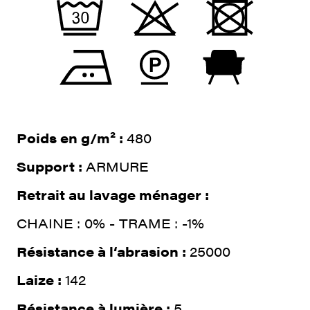
Poids en g/m² :
480
Support :
ARMURE
Retrait au lavage ménager :
CHAINE : 0% - TRAME : -1%
Résistance à l‘abrasion :
25000
Laize :
142
Résistance à lumière :
5