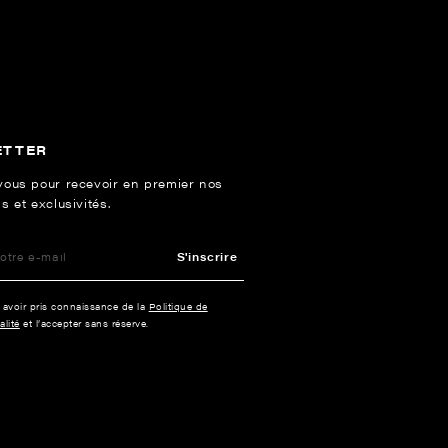
ETTER
vous pour recevoir en premier nos
s et exclusivités.
S'inscrire
e avoir pris connaissance de la
Politique de
alité
et l’accepter sans réserve.