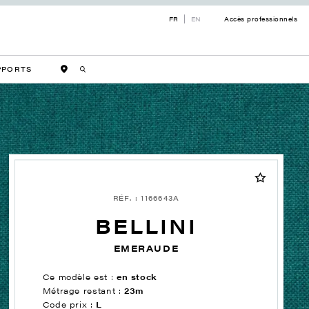
FR
EN
Accès professionnels
PPORTS
RÉF. : 1166643A
BELLINI
EMERAUDE
Ce modèle est :
en stock
Métrage restant :
23m
Code prix :
L