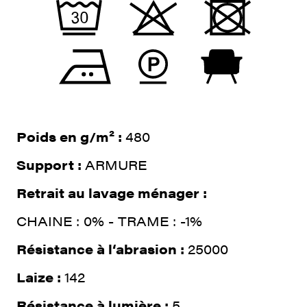
Poids en g/m² :
480
Support :
ARMURE
Retrait au lavage ménager :
CHAINE : 0% - TRAME : -1%
Résistance à l‘abrasion :
25000
Laize :
142
Résistance à lumière :
5