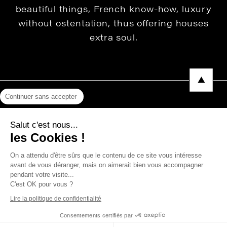
beautiful things, French know-how, luxury
without ostentation, thus offering houses
extra soul.
Continuer sans accepter
Legal Notice
Salut c'est nous...
Privacy Policy
les Cookies !
Press area
On a attendu d'être sûrs que le contenu de ce site vous intéresse
avant de vous déranger, mais on aimerait bien vous accompagner
pendant votre visite...
C'est OK pour vous ?
Copyright © 2026 THEVENON
Lire la politique de confidentialité
Consentements certifiés par