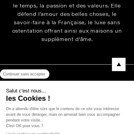
le temps, la passion et des valeurs. Elle
défend l’amour des belles choses, le
savoir-faire à la Française, le luxe sans
ostentation offrant ainsi aux maisons un
supplément d’âme.
Continuer sans accepter
Mentions légales
Salut c'est nous...
Protection des données
les Cookies !
Photos, Vidéos & Catalogues
On a attendu d'être sûrs que le contenu de ce site vous intéresse
avant de vous déranger, mais on aimerait bien vous accompagner
pendant votre visite...
C'est OK pour vous ?
Copyright © 2026 THEVENON