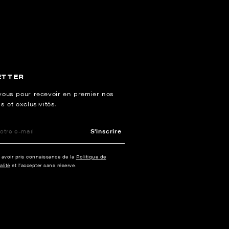
ETTER
vous pour recevoir en premier nos
s et exclusivités.
S'inscrire
e avoir pris connaissance de la
Politique de
alité
et l’accepter sans réserve.