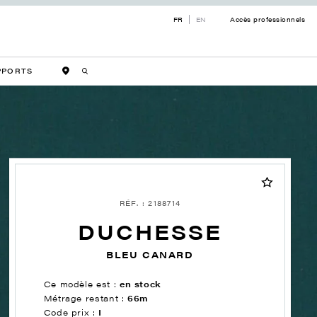
FR
EN
Accès professionnels
PPORTS
RÉF. : 2188714
DUCHESSE
BLEU CANARD
Ce modèle est :
en stock
Métrage restant :
66m
Code prix :
I