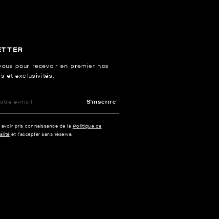
ETTER
vous pour recevoir en premier nos
s et exclusivités.
S'inscrire
e avoir pris connaissance de la
Politique de
alité
et l’accepter sans réserve.