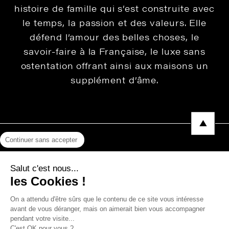
histoire de famille qui s’est construite avec
le temps, la passion et des valeurs. Elle
défend l’amour des belles choses, le
savoir-faire à la Française, le luxe sans
ostentation offrant ainsi aux maisons un
supplément d’âme.
Continuer sans accepter
Mentions légales
Salut c'est nous...
Protection des données
les Cookies !
Photos, Vidéos & Catalogues
On a attendu d'être sûrs que le contenu de ce site vous intéresse
avant de vous déranger, mais on aimerait bien vous accompagner
pendant votre visite...
C'est OK pour vous ?