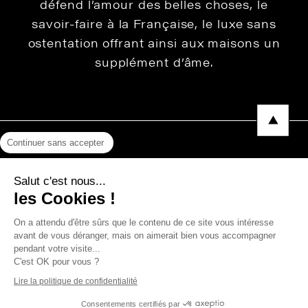
défend l’amour des belles choses, le
savoir-faire à la Française, le luxe sans
ostentation offrant ainsi aux maisons un
supplément d’âme.
Continuer sans accepter
Mentions légales
Salut c'est nous...
Protection des données
les Cookies !
Photos, Vidéos & Catalogues
On a attendu d'être sûrs que le contenu de ce site vous intéresse
avant de vous déranger, mais on aimerait bien vous accompagner
pendant votre visite...
C'est OK pour vous ?
Copyright © 2026 THEVENON
Lire la politique de confidentialité
Consentements certifiés par