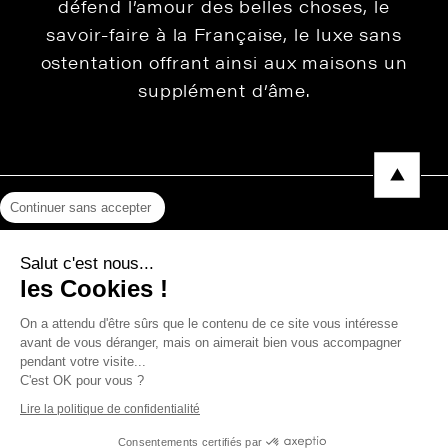
défend l’amour des belles choses, le
savoir-faire à la Française, le luxe sans
ostentation offrant ainsi aux maisons un
supplément d’âme.
Continuer sans accepter
Mentions légales
Salut c'est nous...
Protection des données
les Cookies !
Photos, Vidéos & Catalogues
On a attendu d'être sûrs que le contenu de ce site vous intéresse
avant de vous déranger, mais on aimerait bien vous accompagner
pendant votre visite...
C'est OK pour vous ?
Copyright © 2026 THEVENON
Lire la politique de confidentialité
Consentements certifiés par