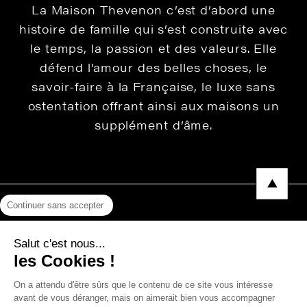
La Maison Thevenon c’est d’abord une
histoire de famille qui s’est construite avec
le temps, la passion et des valeurs. Elle
défend l’amour des belles choses, le
savoir-faire à la Française, le luxe sans
ostentation offrant ainsi aux maisons un
supplément d’âme.
Continuer sans accepter
Mentions légales
Salut c'est nous...
Protection des données
les Cookies !
Photos, Vidéos & Catalogues
On a attendu d'être sûrs que le contenu de ce site vous intéresse
avant de vous déranger, mais on aimerait bien vous accompagner