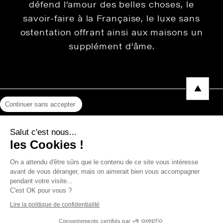
défend l’amour des belles choses, le
savoir-faire à la Française, le luxe sans
ostentation offrant ainsi aux maisons un
supplément d’âme.
Continuer sans accepter
Mentions légales
Salut c'est nous...
Protection des données
les Cookies !
Photos, Vidéos & Catalogues
On a attendu d'être sûrs que le contenu de ce site vous intéresse
avant de vous déranger, mais on aimerait bien vous accompagner
pendant votre visite...
C'est OK pour vous ?
Copyright © 2026 THEVENON
Lire la politique de confidentialité
Consentements certifiés par