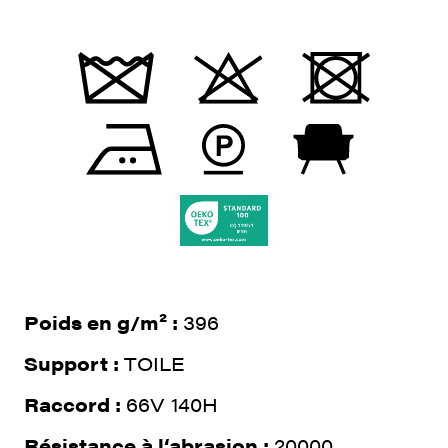
Poids en g/m² :
396
Support :
TOILE
Raccord :
66V 140H
Résistance à l‘abrasion :
20000