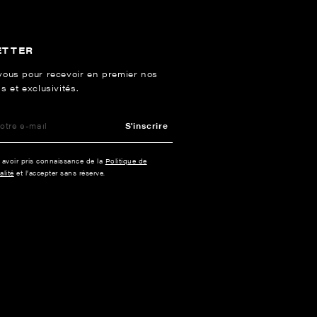
ETTER
vous pour recevoir en premier nos
s et exclusivités.
S'inscrire
e avoir pris connaissance de la
Politique de
alité
et l’accepter sans réserve.