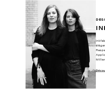
DES
IN
Inkfab
éléga
Respe
Appli
Milli
Découv