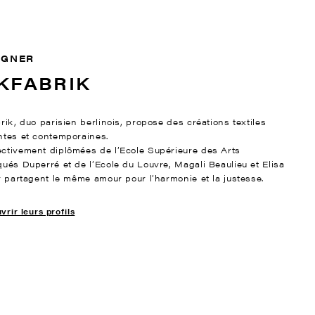
IGNER
KFABRIK
rik, duo parisien berlinois, propose des créations textiles
ntes et contemporaines.
ctivement diplômées de l’Ecole Supérieure des Arts
qués Duperré et de l’Ecole du Louvre, Magali Beaulieu et Elisa
er partagent le même amour pour l’harmonie et la justesse.
rir leurs profils