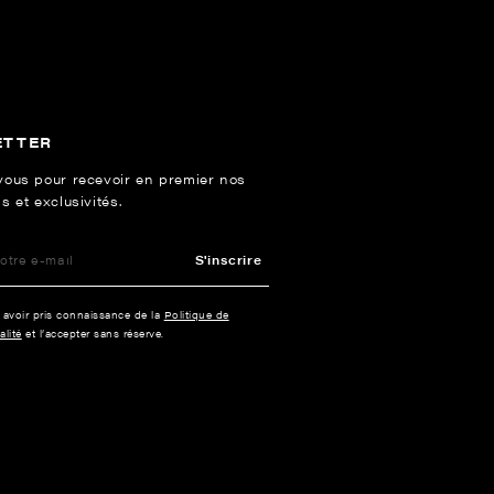
ETTER
vous pour recevoir en premier nos
s et exclusivités.
S'inscrire
e avoir pris connaissance de la
Politique de
alité
et l’accepter sans réserve.