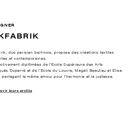
IGNER
KFABRIK
rik, duo parisien berlinois, propose des créations textiles
ntes et contemporaines.
ctivement diplômées de l’Ecole Supérieure des Arts
qués Duperré et de l’Ecole du Louvre, Magali Beaulieu et Elisa
er partagent le même amour pour l’harmonie et la justesse.
rir leurs profils