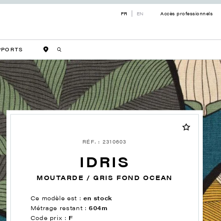
FR
EN
Accès professionnels
PPORTS
RÉF. : 2310603
IDRIS
MOUTARDE / GRIS FOND OCEAN
Ce modèle est :
en stock
Métrage restant :
604m
Code prix :
F