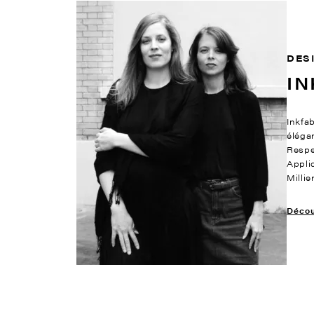
DES
IN
Inkfab
éléga
Respe
Appli
Milli
Découv