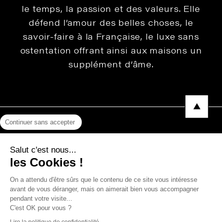
le temps, la passion et des valeurs. Elle
défend l’amour des belles choses, le
savoir-faire à la Française, le luxe sans
ostentation offrant ainsi aux maisons un
supplément d’âme.
Continuer sans accepter
Mentions légales
Salut c'est nous...
Protection des données
les Cookies !
Photos, Vidéos & Catalogues
On a attendu d'être sûrs que le contenu de ce site vous intéresse
avant de vous déranger, mais on aimerait bien vous accompagner
pendant votre visite...
C'est OK pour vous ?
Copyright © 2026 THEVENON
Lire la politique de confidentialité