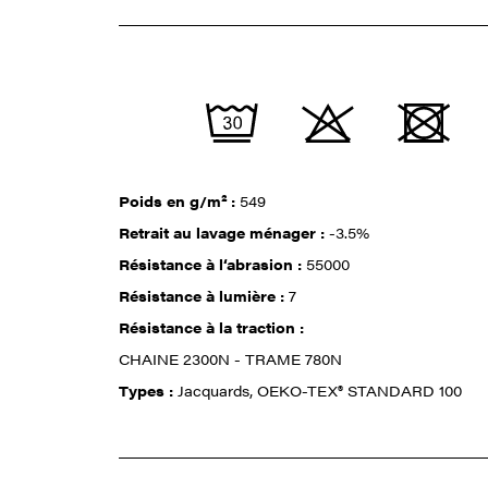
Poids en g/m² :
549
Retrait au lavage ménager :
-3.5%
Résistance à l‘abrasion :
55000
Résistance à lumière :
7
Résistance à la traction :
CHAINE 2300N - TRAME 780N
Types :
Jacquards, OEKO-TEX® STANDARD 100