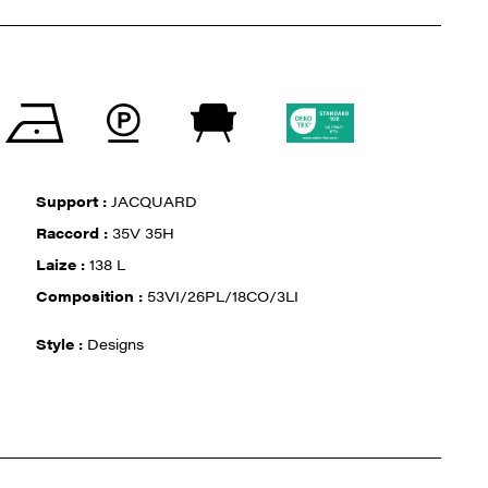
Support :
JACQUARD
Raccord :
35V 35H
Laize :
138 L
Composition :
53VI/26PL/18CO/3LI
Style :
Designs