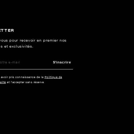
ETTER
vous pour recevoir en premier nos
s et exclusivités.
S'inscrire
e avoir pris connaissance de la
Politique de
alité
et l’accepter sans réserve.