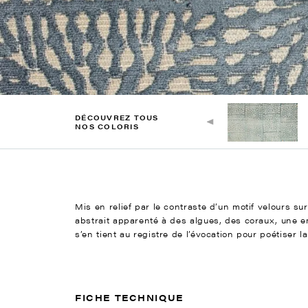
DÉCOUVREZ TOUS
NOS COLORIS
Mis en relief par le contraste d’un motif velours sur
abstrait apparenté à des algues, des coraux, une emp
s’en tient au registre de l’évocation pour poétiser 
FICHE TECHNIQUE