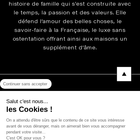
histoire de famille qui s’est construite avec
le temps, la passion et des valeurs. Elle
défend l’amour des belles choses, le
savoir-faire à la Française, le luxe sans
ostentation offrant ainsi aux maisons un
supplément d’âme.
Continuer sans accepter
Mentions légales
Salut c'est nous...
Protection des données
les Cookies !
Photos, Vidéos & Catalogues
On a attendu d'être sûrs que le contenu de ce site vous intéresse
avant de vous déranger, mais on aimerait bien vous accompagner
pendant votre visite...
C'est OK pour vous ?