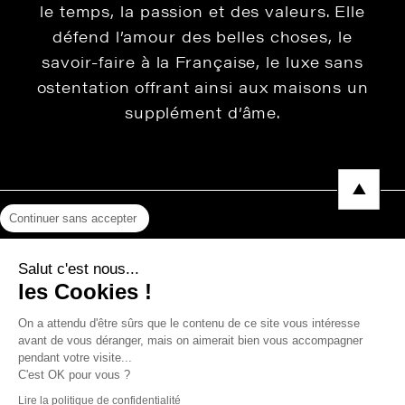
le temps, la passion et des valeurs. Elle
défend l’amour des belles choses, le
savoir-faire à la Française, le luxe sans
ostentation offrant ainsi aux maisons un
supplément d’âme.
Continuer sans accepter
Mentions légales
Salut c'est nous...
Protection des données
les Cookies !
Photos, Vidéos & Catalogues
On a attendu d'être sûrs que le contenu de ce site vous intéresse
avant de vous déranger, mais on aimerait bien vous accompagner
pendant votre visite...
C'est OK pour vous ?
Copyright © 2026 THEVENON
Lire la politique de confidentialité