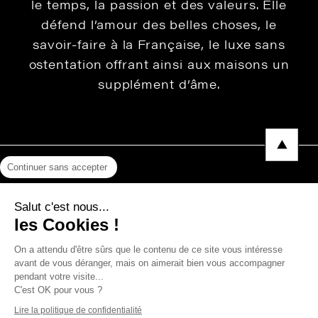
le temps, la passion et des valeurs. Elle
défend l’amour des belles choses, le
savoir-faire à la Française, le luxe sans
ostentation offrant ainsi aux maisons un
supplément d’âme.
Continuer sans accepter
Mentions légales
Salut c'est nous...
Protection des données
les Cookies !
Photos, Vidéos & Catalogues
On a attendu d'être sûrs que le contenu de ce site vous intéresse
avant de vous déranger, mais on aimerait bien vous accompagner
pendant votre visite...
C'est OK pour vous ?
Copyright © 2026 THEVENON
Lire la politique de confidentialité