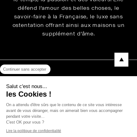
défend l’amour des belles choses, le
savoir-faire à la Française, le luxe sans
ostentation offrant ainsi aux maisons un
supplément d’âme.
Continuer sans accepter
Mentions légales
Salut c'est nous...
Protection des données
les Cookies !
Photos, Vidéos & Catalogues
On a attendu d'être sûrs que le contenu de ce site vous intéresse
avant de vous déranger, mais on aimerait bien vous accompagner
pendant votre visite...
C'est OK pour vous ?
Copyright © 2026 THEVENON
Lire la politique de confidentialité