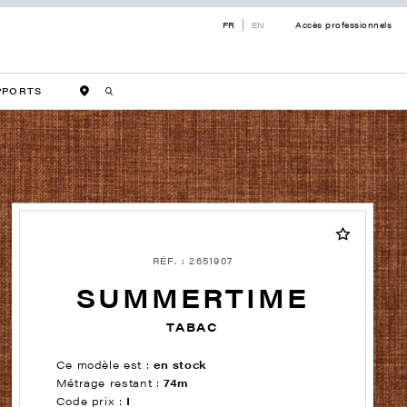
FR
EN
Accès professionnels
PPORTS
RÉF. : 2651907
SUMMERTIME
TABAC
Ce modèle est :
en stock
Métrage restant :
74m
Code prix :
I