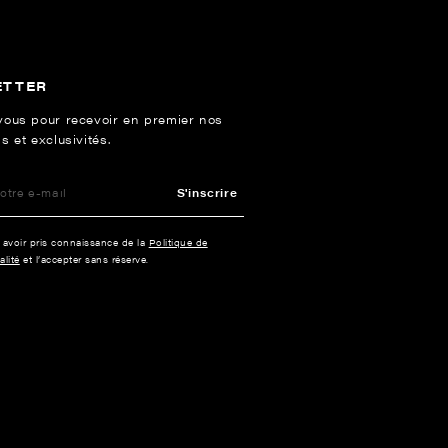
ETTER
vous pour recevoir en premier nos
s et exclusivités.
S'inscrire
e avoir pris connaissance de la
Politique de
alité
et l’accepter sans réserve.