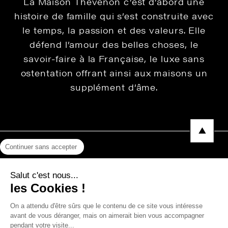
La Maison Thevenon c’est d’abord une
histoire de famille qui s’est construite avec
le temps, la passion et des valeurs. Elle
défend l’amour des belles choses, le
savoir-faire à la Française, le luxe sans
ostentation offrant ainsi aux maisons un
supplément d’âme.
Continuer sans accepter
Mentions légales
Salut c'est nous...
Protection des données
les Cookies !
Photos, Vidéos & Catalogues
On a attendu d'être sûrs que le contenu de ce site vous intéresse
avant de vous déranger, mais on aimerait bien vous accompagner
pendant votre visite...