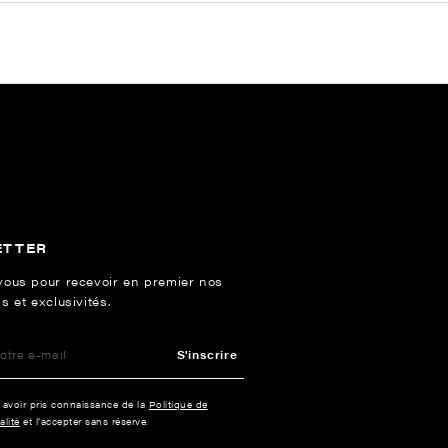
ETTER
vous pour recevoir en premier nos
s et exclusivités.
S'inscrire
e avoir pris connaissance de la
Politique de
alité
et l’accepter sans réserve.