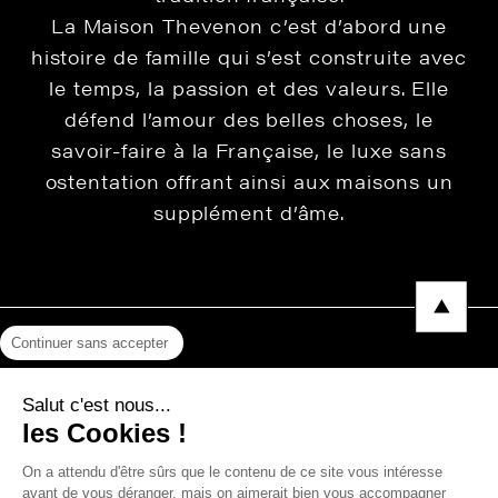
La Maison Thevenon c’est d’abord une
histoire de famille qui s’est construite avec
le temps, la passion et des valeurs. Elle
défend l’amour des belles choses, le
savoir-faire à la Française, le luxe sans
ostentation offrant ainsi aux maisons un
supplément d’âme.
Continuer sans accepter
Mentions légales
Salut c'est nous...
Protection des données
les Cookies !
Photos, Vidéos & Catalogues
On a attendu d'être sûrs que le contenu de ce site vous intéresse
avant de vous déranger, mais on aimerait bien vous accompagner