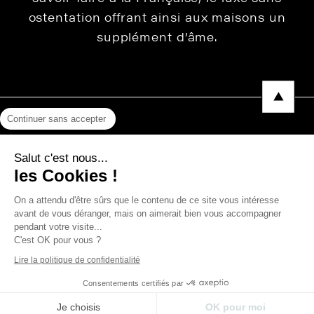
ostentation offrant ainsi aux maisons un
supplément d’âme.
Continuer sans accepter
Mentions légales
Salut c'est nous...
Protection des données
les Cookies !
Photos, Vidéos & Catalogues
On a attendu d'être sûrs que le contenu de ce site vous intéresse
avant de vous déranger, mais on aimerait bien vous accompagner
pendant votre visite...
C'est OK pour vous ?
Copyright © 2026 THEVENON
Lire la politique de confidentialité
Consentements certifiés par
Je choisis
OK pour moi