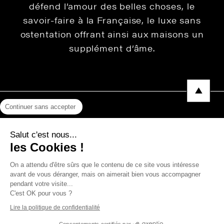
défend l’amour des belles choses, le
savoir-faire à la Française, le luxe sans
ostentation offrant ainsi aux maisons un
supplément d’âme.
Continuer sans accepter
Mentions légales
Salut c'est nous...
Protection des données
les Cookies !
Photos, Vidéos & Catalogues
On a attendu d'être sûrs que le contenu de ce site vous intéresse
avant de vous déranger, mais on aimerait bien vous accompagner
pendant votre visite...
C'est OK pour vous ?
Copyright © 2026 THEVENON
Lire la politique de confidentialité
Consentements certifiés par