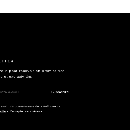
ETTER
vous pour recevoir en premier nos
s et exclusivités.
S'inscrire
e avoir pris connaissance de la
Politique de
alité
et l’accepter sans réserve.