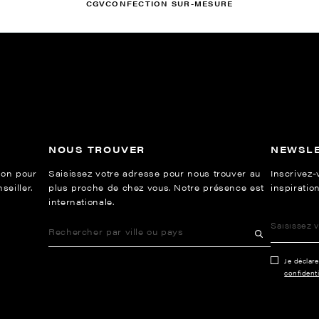
CGV
CONFECTION SUR-MESURE
NOUS TROUVER
NEWSL
ion pour
Saisissez votre adresse pour nous trouver au
Inscrivez-
eiller.
plus proche de chez vous. Notre présence est
inspiration
internationale.
Je déclar
confidenti