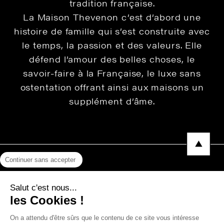
tradition française.
La Maison Thevenon c’est d’abord une
histoire de famille qui s’est construite avec
le temps, la passion et des valeurs. Elle
défend l’amour des belles choses, le
savoir-faire à la Française, le luxe sans
ostentation offrant ainsi aux maisons un
supplément d’âme.
Continuer sans accepter
Mentions légales
Salut c'est nous...
Protection des données
les Cookies !
Photos, Vidéos & Catalogues
On a attendu d'être sûrs que le contenu de ce site vous intéresse