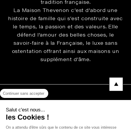
tradition française.
La Maison Thevenon c’est d’abord une
histoire de famille qui s’est construite avec
le temps, la passion et des valeurs. Elle
défend l’amour des belles choses, le
savoir-faire à la Française, le luxe sans
ostentation offrant ainsi aux maisons un
supplément d’âme.
Continuer sans accepter
Mentions légales
Salut c'est nous...
Protection des données
les Cookies !
Photos, Vidéos & Catalogues
On a attendu d'être sûrs que le contenu de ce site vous intéresse