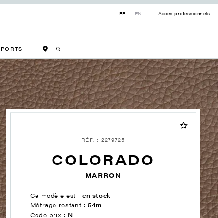
FR
EN
Accès professionnels
PPORTS
RÉF. : 2279725
COLORADO
MARRON
Ce modèle est :
en stock
Métrage restant :
54m
Code prix :
N