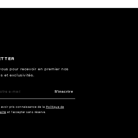
ETTER
vous pour recevoir en premier nos
s et exclusivités.
S'inscrire
e avoir pris connaissance de la
Politique de
alité
et l’accepter sans réserve.