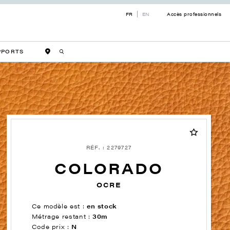
FR
EN
Accès professionnels
PPORTS
RÉF. : 2279727
COLORADO
OCRE
Ce modèle est :
en stock
Métrage restant :
30m
Code prix :
N