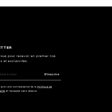
ETTER
vous pour recevoir en premier nos
s et exclusivités.
S'inscrire
e avoir pris connaissance de la
Politique de
alité
et l’accepter sans réserve.