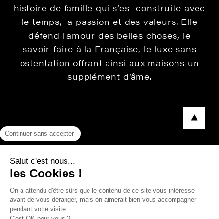
histoire de famille qui s’est construite avec
le temps, la passion et des valeurs. Elle
défend l’amour des belles choses, le
savoir-faire à la Française, le luxe sans
ostentation offrant ainsi aux maisons un
supplément d’âme.
Continuer sans accepter
Mentions légales
Salut c'est nous...
Protection des données
les Cookies !
Photos, Vidéos & Catalogues
On a attendu d'être sûrs que le contenu de ce site vous intéresse
avant de vous déranger, mais on aimerait bien vous accompagner
pendant votre visite...
C'est OK pour vous ?