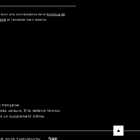
e avoir pris connaissance de la
Politique de
alité
et l’accepter sans réserve.
n française.
 des valeurs. Elle défend l’amour
ons un supplément d’âme.
t © 2026 THEVENON