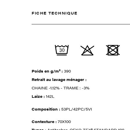
FICHE TECHNIQUE
Poids en g/m² :
390
Retrait au lavage ménager :
CHAINE -1.12% - TRAME : -3%
Laize :
142L
Composition :
53PL/42PC/5VI
Contexture :
70X100
Types :
Antitaches, OEKO-TEX® STANDARD 100,