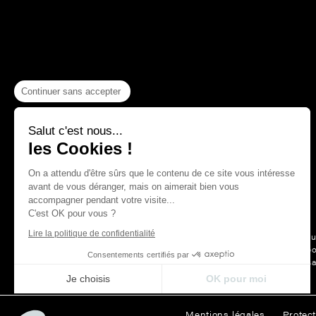
Continuer sans accepter
Salut c'est nous...
les Cookies !
On a attendu d'être sûrs que le contenu de ce site vous intéresse
avant de vous déranger, mais on aimerait bien vous
accompagner pendant votre visite...
C'est OK pour vous ?
Lire la politique de confidentialité
Depuis plus
La Maison Thevenon c’est d’abord
Consentements certifiés par
des belles choses, le s
Je choisis
OK pour moi
Axeptio consent
Plateforme de Gestion du Consentement : Personnalisez vos Opt
Mentions légales
Protec