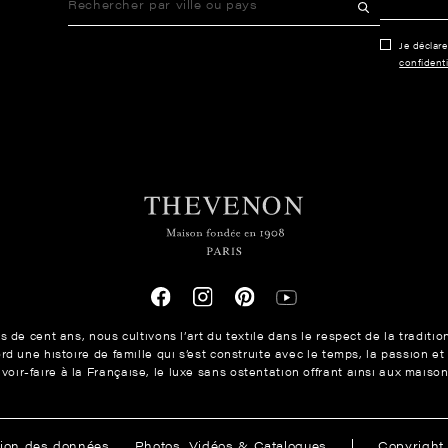
Je déclar
confidenti
 de cent ans, nous cultivons l’art du textile dans le respect de la traditio
 une histoire de famille qui s’est construite avec le temps, la passion et
avoir-faire à la Française, le luxe sans ostentation offrant ainsi aux mais
ions
tion des données
Photos, Vidéos & Catalogues
Copyrigh