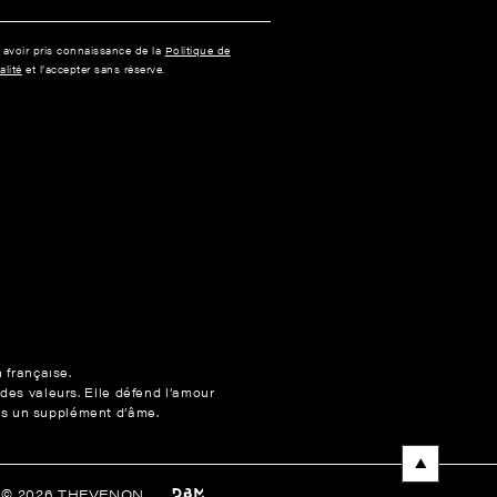
e avoir pris connaissance de la
Politique de
alité
et l’accepter sans réserve.
n française.
 des valeurs. Elle défend l’amour
ons un supplément d’âme.
t © 2026 THEVENON