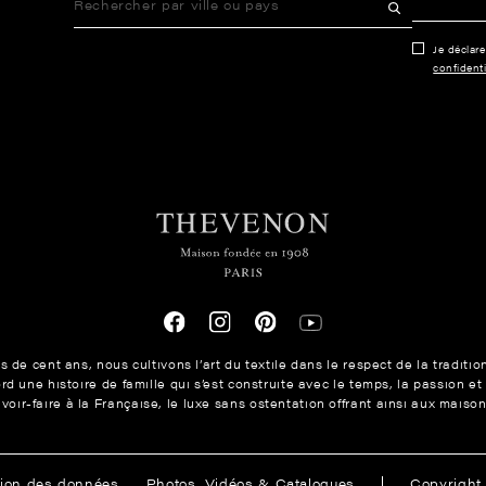
Je déclar
confidenti
 de cent ans, nous cultivons l’art du textile dans le respect de la traditio
 une histoire de famille qui s’est construite avec le temps, la passion et
avoir-faire à la Française, le luxe sans ostentation offrant ainsi aux mais
ions
tion des données
Photos, Vidéos & Catalogues
Copyrigh