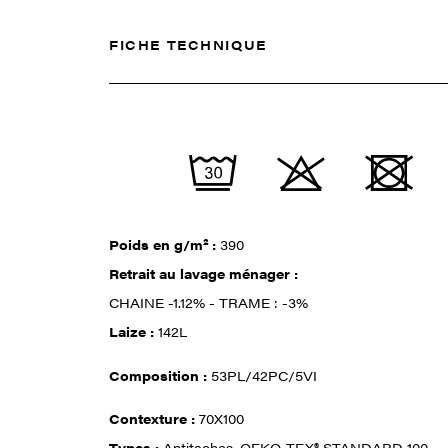
FICHE TECHNIQUE
Poids en g/m² :
390
Retrait au lavage ménager :
CHAINE -1.12% - TRAME : -3%
Laize :
142L
Composition :
53PL/42PC/5VI
Contexture :
70X100
Types :
Antitaches, OEKO-TEX® STANDARD 100,