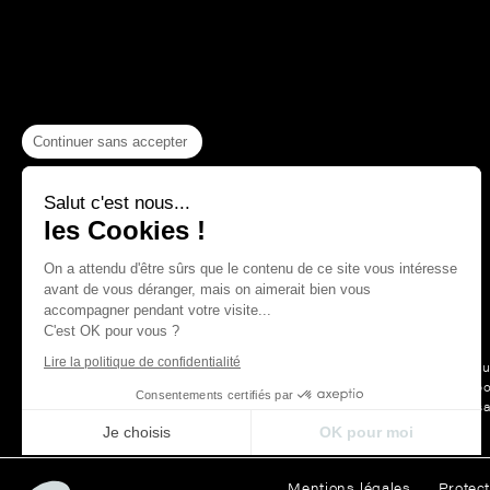
Continuer sans accepter
Salut c'est nous...
les Cookies !
On a attendu d'être sûrs que le contenu de ce site vous intéresse
avant de vous déranger, mais on aimerait bien vous
accompagner pendant votre visite...
C'est OK pour vous ?
Lire la politique de confidentialité
Depuis plus
La Maison Thevenon c’est d’abord
Consentements certifiés par
des belles choses, le s
Je choisis
OK pour moi
Axeptio consent
Plateforme de Gestion du Consentement : Personnalisez vos Opt
Mentions légales
Protec